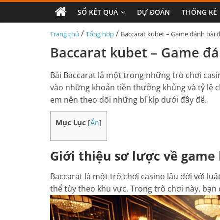
SỔ KẾT QUẢ
DỰ ĐOÁN
THỐNG KÊ
/
/
Trang chủ
Tổng hợp
Baccarat kubet – Game đánh bài 
Baccarat kubet – Game đá
Bài Baccarat là một trong những trò chơi casi
vào những khoản tiền thưởng khủng và tỷ lệ c
em nên theo dõi những bí kíp dưới đây để.
Mục Lục
[
Ẩn
]
Giới thiệu sơ lược về game
Baccarat là một trò chơi casino lâu đời với lu
thể tùy theo khu vực. Trong trò chơi này, bạn