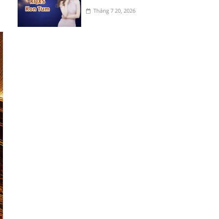
Tháng 7 20, 2026