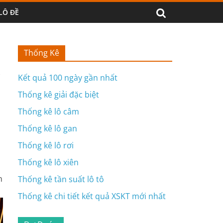
LÔ ĐỀ
Thống Kê
Kết quả 100 ngày gần nhất
Thống kê giải đặc biệt
Thống kê lô câm
Thống kê lô gan
Thống kê lô rơi
Thống kê lô xiên
n
Thống kê tần suất lô tô
Thống kê chi tiết kết quả XSKT mới nhất