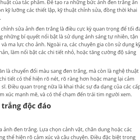
ệ thuật của tác phẩm. Để tạo ra những bức ảnh đen trắng ấn
 kỹ lưỡng các thiết lập, kỹ thuật chỉnh sửa, đồng thời khai
.
chỉnh sửa ảnh đen trắng là điều cực kỳ quan trọng để tối đ
 những bí quyết nổi bật là sử dụng ánh sáng tự nhiên, tận
u và ma lực cho ảnh. Ngoài ra, các chuyên gia còn sử dụng k
hản, làm nổi bật các chi tiết nhỏ, hoặc tăng cường độ sáng
n là chuyển đổi màu sang đen trắng, mà còn là nghệ thuật
chi tiết có thể hiện rõ nét, rõ ràng hơn hoặc mang lại cảm
sĩ. Điều quan trọng nữa là khai thác sự đa dạng của các cấ
cảm xúc mạnh mẽ, và có thể chạm đến trái tim người xem.
 trắng độc đáo
a ảnh đen trắng. Lựa chọn cảnh vật, chân dung hoặc các
g thể hiện rõ cảm xúc và câu chuyện. Điều đặc biệt trong