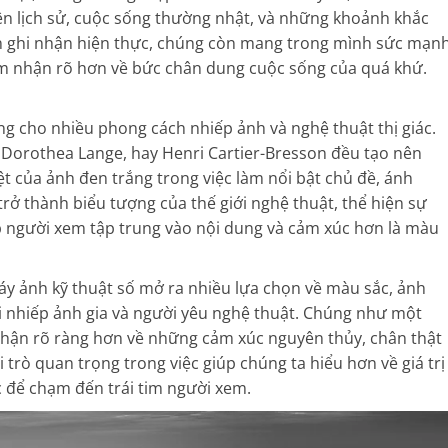
kiện lịch sử, cuộc sống thường nhật, và những khoảnh khắc
n ghi nhận hiện thực, chúng còn mang trong mình sức mạn
ảm nhận rõ hơn về bức chân dung cuộc sống của quá khứ.
g cho nhiều phong cách nhiếp ảnh và nghệ thuật thị giác.
 Dorothea Lange, hay Henri Cartier-Bresson đều tạo nên
t của ảnh đen trắng trong việc làm nổi bật chủ đề, ánh
trở thành biểu tượng của thế giới nghệ thuật, thể hiện sự
p người xem tập trung vào nội dung và cảm xúc hơn là màu
áy ảnh kỹ thuật số mở ra nhiều lựa chọn về màu sắc, ảnh
giới nhiếp ảnh gia và người yêu nghệ thuật. Chúng như một
 nhận rõ ràng hơn về những cảm xúc nguyên thủy, chân thật
 trò quan trọng trong việc giúp chúng ta hiểu hơn về giá trị
 để chạm đến trái tim người xem.