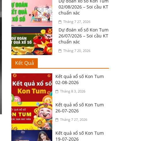
Dự đoán xổ số Kon Tum
02/08/2026 – Soi cầu KT
chuẩn xác
Tháng 7 27, 2026
Dự đoán xổ số Kon Tum
26/07/2026 – Soi cầu KT
chuẩn xác
Tháng 7 20, 2026
Kết Quả
Kết quả xổ số Kon Tum
02-08-2026
Tháng 8 3, 2026
Kết quả xổ số Kon Tum
26-07-2026
Tháng 7 27, 2026
Kết quả xổ số Kon Tum
19-07-2026