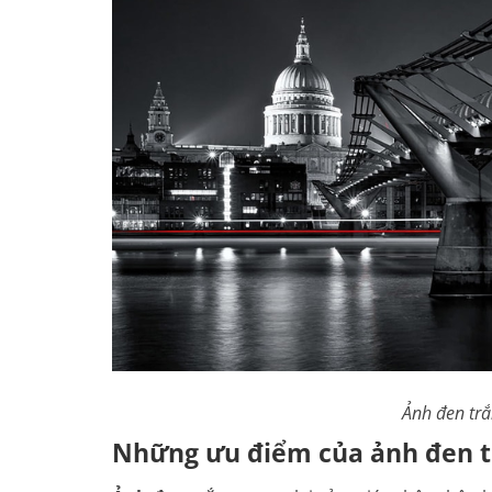
Ảnh đen trắ
Những ưu điểm của ảnh đen t