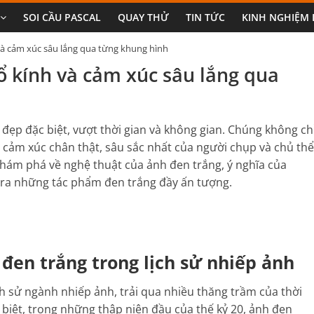
SOI CẦU PASCAL
QUAY THỬ
TIN TỨC
KINH NGHIỆM 
và cảm xúc sâu lắng qua từng khung hình
ổ kính và cảm xúc sâu lắng qua
ẹp đặc biệt, vượt thời gian và không gian. Chúng không ch
 cảm xúc chân thật, sâu sắc nhất của người chụp và chủ thể
hám phá về nghệ thuật của ảnh đen trắng, ý nghĩa của
o ra những tác phẩm đen trắng đầy ấn tượng.
en trắng trong lịch sử nhiếp ảnh
h sử ngành nhiếp ảnh, trải qua nhiều thăng trầm của thời
c biệt, trong những thập niên đầu của thế kỷ 20, ảnh đen