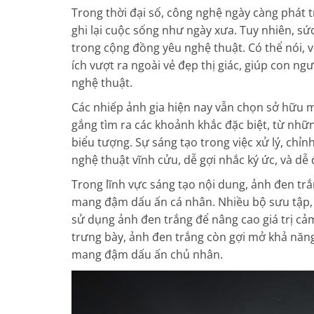
Trong thời đại số, công nghệ ngày càng phát 
ghi lại cuộc sống như ngày xưa. Tuy nhiên, s
trong cộng đồng yêu nghệ thuật. Có thể nói, v
ích vượt ra ngoài vẻ đẹp thị giác, giúp con n
nghệ thuật.
Các nhiếp ảnh gia hiện nay vẫn chọn sở hữu 
gắng tìm ra các khoảnh khắc đặc biệt, từ nh
biểu tượng. Sự sáng tạo trong việc xử lý, chỉ
nghệ thuật vĩnh cửu, dễ gợi nhắc ký ức, và dễ
Trong lĩnh vực sáng tạo nội dung, ảnh đen tr
mang đậm dấu ấn cá nhân. Nhiều bộ sưu tập, 
sử dụng ảnh đen trắng để nâng cao giá trị cả
trưng bày, ảnh đen trắng còn gợi mở khả năng
mang đậm dấu ấn chủ nhân.