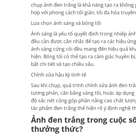
chụp ảnh đen trắng là khả năng tạo ra không 
hợp với phong cách tối giản, tối đa hóa truyền
Lựa chọn ánh sáng và bóng tối
Ánh sáng là yếu tố quyết định trong nhiếp ản
đều cần được cân nhắc để tạo ra các hiệu ứ
ánh sáng cứng cỏi đều mang đến hiệu quả kh
hiện. Bóng tối có thể tạo ra cảm giác huyền bí
bật chi tiết và tạo chiều sâu.
Chỉnh sửa hậu kỳ tinh tế
Sau khi chụp, quá trình chỉnh sửa ảnh đen tr
tương phản, cân bằng sáng tối, hoặc áp dụng c
độ sắc nét cũng góp phần nâng cao chất lượn
tác phẩm đen trắng thể hiện rõ ý định nghệ 
Ảnh đen trắng trong cuộc số
thưởng thức?