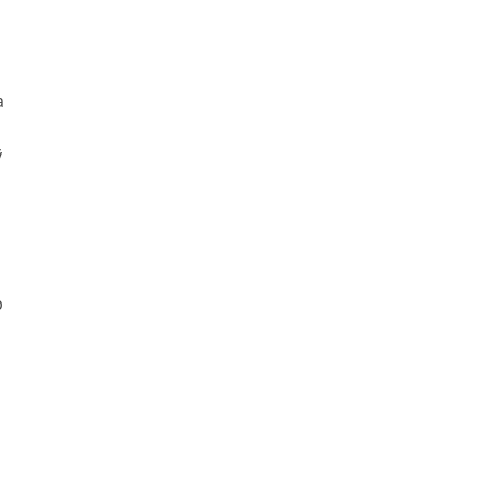
a
ỹ
p