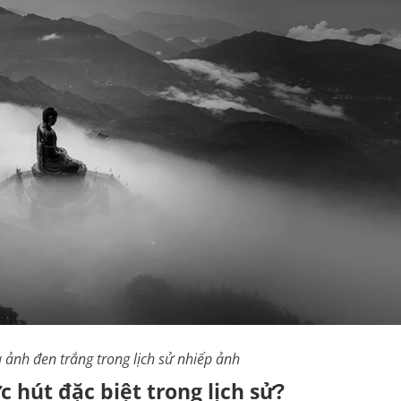
ảnh đen trắng trong lịch sử nhiếp ảnh
c hút đặc biệt trong lịch sử?